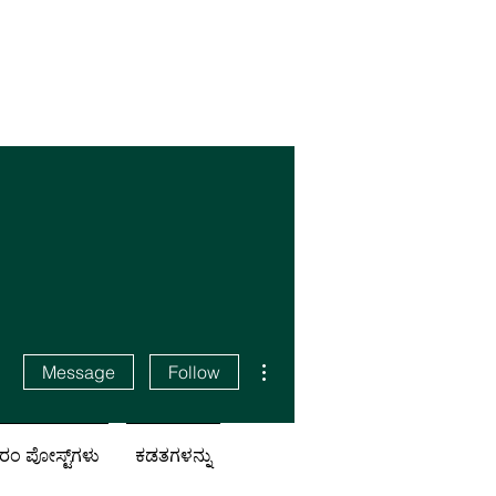
More actions
Message
Follow
ಂ ಪೋಸ್ಟ್‌ಗಳು
ಕಡತಗಳನ್ನು