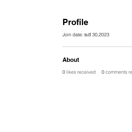
Profile
Join date: ಜನ 30,2023
About
0
likes received
0
comments r