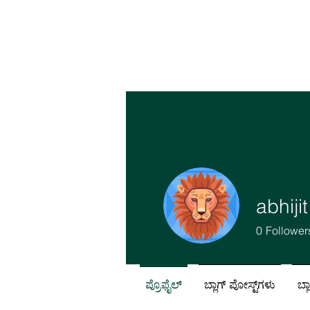
abhiji
0
Follower
ಪ್ರೊಫೈಲ್
ಬ್ಲಾಗ್ ಪೋಸ್ಟ್‌ಗಳು
ಬ್