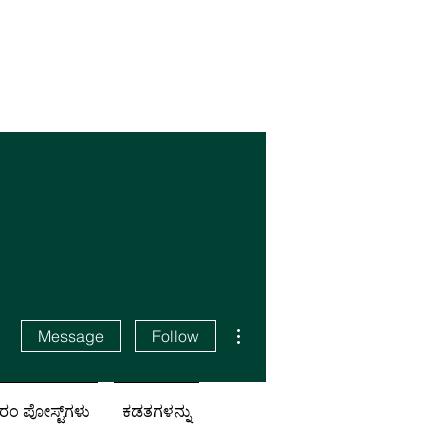
More actions
Message
Follow
ಂ ಪೋಸ್ಟ್‌ಗಳು
ಕಡತಗಳನ್ನು